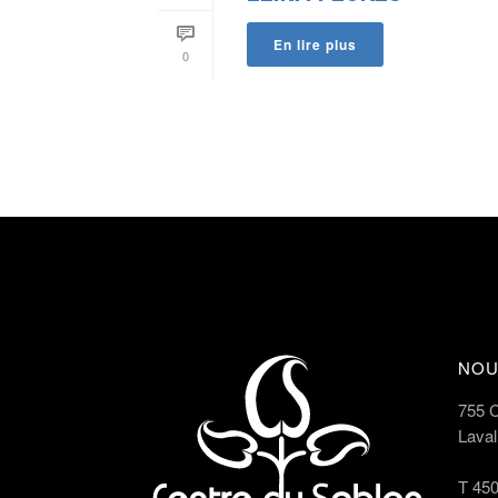
En lire plus
0
NOU
755 
Lava
T
450