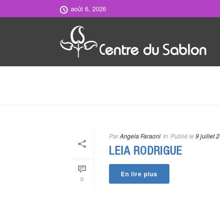
août 6, 2026
ASSISTANT COORDONNATEURS
Par
Angela Faraoni
In
Publié le
9 juillet 
LEIA RODRIGUE
En lire plus
0